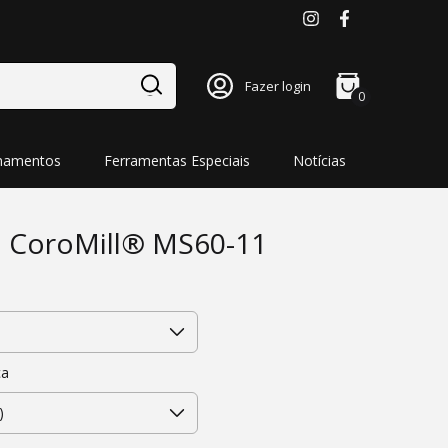
Fazer login
0
namentos
Ferramentas Especiais
Notícias
a CoroMill® MS60-11
ça