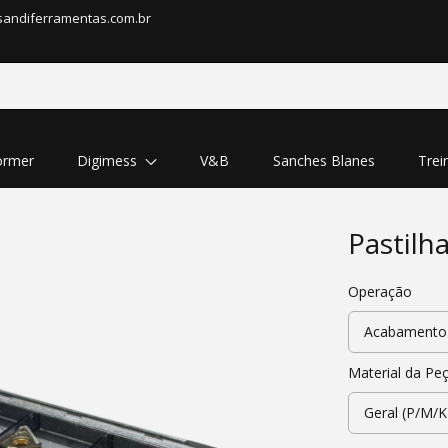
sandiferramentas.com.br
rmer
Digimess
V&B
Sanches Blanes
Trei
Pastilh
Operação
Material da Pe