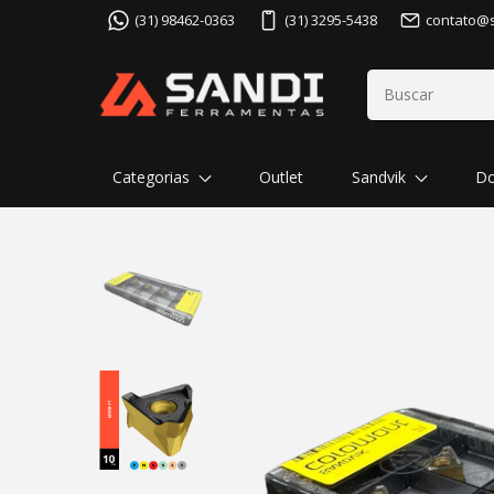
(31) 98462-0363
(31) 3295-5438
contato@
Categorias
Outlet
Sandvik
Do