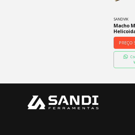
SANDVIK
Macho M
Helicoid
(HSS)
PREÇO 
Co