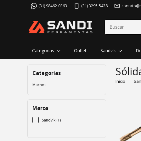
(31) 98462-0363
(31) 3295-5438
contato@
Categorias
Outlet
Sandvik
Do
Sólid
Categorias
Início
San
Machos
Marca
Sandvik (1)