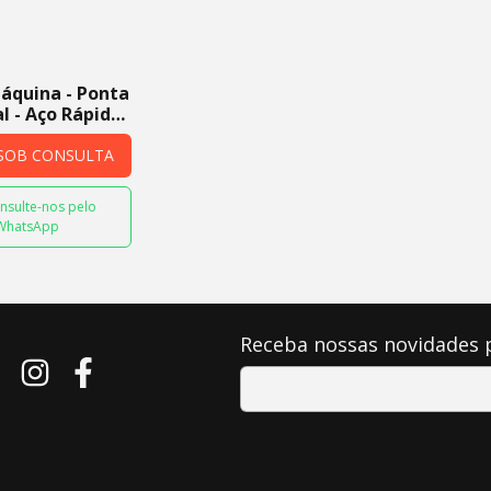
áquina - Ponta
al - Aço Rápido
SOB CONSULTA
nsulte-nos pelo
WhatsApp
Receba nossas novidades 