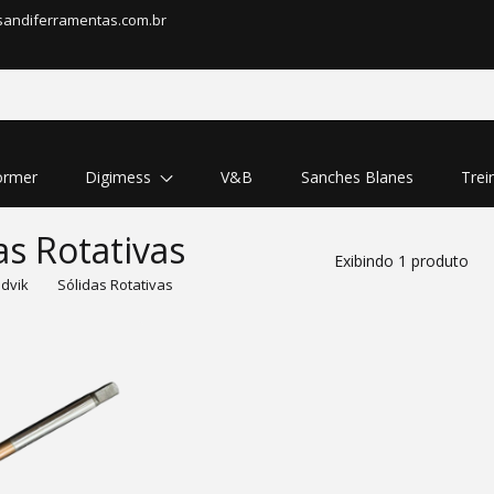
sandiferramentas.com.br
rmer
Digimess
V&B
Sanches Blanes
Trei
as Rotativas
Exibindo 1 produto
dvik
Sólidas Rotativas