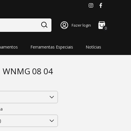
Fazer login
0
namentos
Ferramentas Especiais
Notícias
ha WNMG 08 04
ça