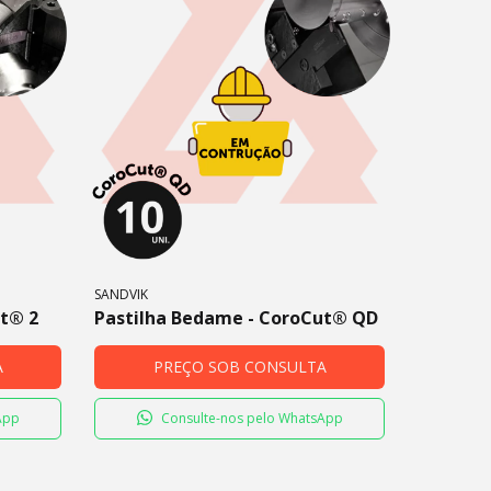
SANDVIK
ut® 2
Pastilha Bedame - CoroCut® QD
A
PREÇO SOB CONSULTA
App
Consulte-nos pelo WhatsApp