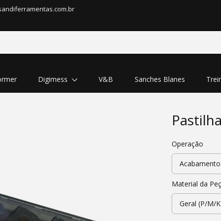
sandiferramentas.com.br
rmer
Digimess
V&B
Sanches Blanes
Trei
Pastil
Operação
Material da Pe