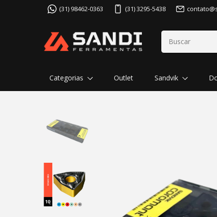
(31) 98462-0363
(31) 3295-5438
contato@
Categorias
Outlet
Sandvik
Do