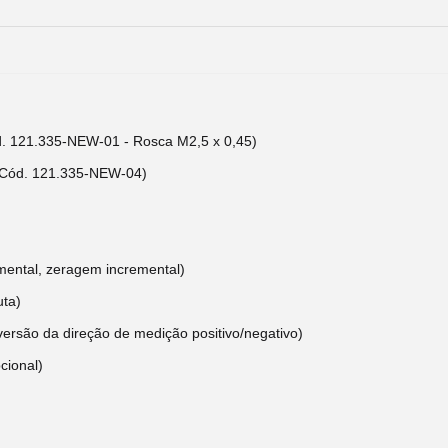
d. 121.335-NEW-01 - Rosca M2,5 x 0,45)
- Cód. 121.335-NEW-04)
mental, zeragem incremental)
uta)
versão da direção de medição positivo/negativo)
cional)