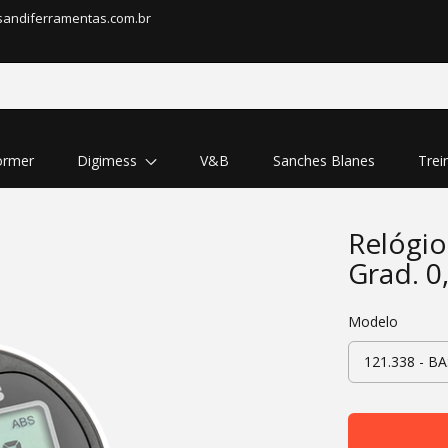
sandiferramentas.com.br
rmer
Digimess
V&B
Sanches Blanes
Trei
Relógio
Grad. 
Modelo