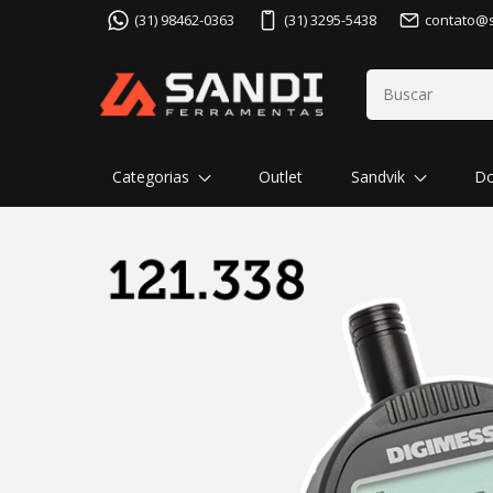
(31) 98462-0363
(31) 3295-5438
contato@
Categorias
Outlet
Sandvik
Do